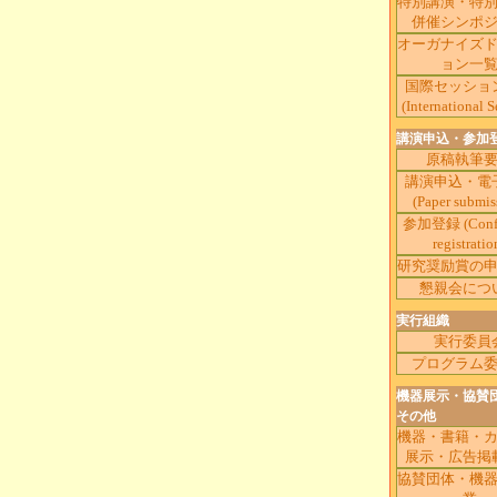
特別講演・特
併催シンポ
オーガナイズ
ョン一
国際セッショ
(International S
講演申込・参加
原稿執筆
講演申込・電
(Paper submis
参加登録 (Confe
registratio
研究奨励賞の
懇親会につ
実行組織
実行委員
プログラム
機器展示・協賛
その他
機器・書籍・
展示・広告掲
協賛団体・機