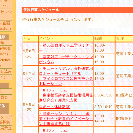
別行事・
ジウム
併設行事スケジュール
ドセッシ
覧
併設行事スケジュールを以下に示します。
ン企画
ession)
登録
月日
イベント
時間
会 場
要領
・第65回ロボット工学セミナ
10:30-
子投稿
ー
18:00
9月6日
芝浦工業
sion)
（火）
・震災対応ロボティクス・シン
13:00-
rence
ポジウム
16:00
n)
・チュートリアル：海外研究用
申し込み
9月7日
ロボットチュートリアル
13:00-
芝浦工業
いて
（水）
、マイクロマウス競技デモンス
17:30
トレーション
・IHIフォーラム、
会
・東京都高齢者支援技術活用促
8:30-17:30
IHI豊洲
委員会
進研究会と産業化支援
9月8日
団体・
ロボット体験教室
8:50-10:10
芝浦工業
（木）
・特別セッション１： 産
13:00-
カタログ
業・社会・教育のイノベーショ
IHI豊洲
14:30
載募集
ンを推進するには
器展示企
・IHIフォーラム、