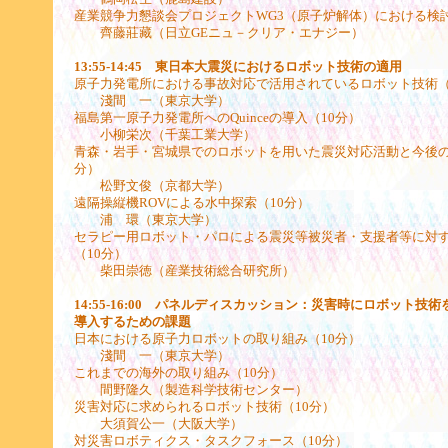
産業競争力懇談会プロジェクトWG3（原子炉解体）における検討
齊藤莊藏（日立GEニュ－クリア・エナジー）
13:55-14:45 東日本大震災におけるロボット技術の適用
原子力発電所における事故対応で活用されているロボット技術（
淺間 一（東京大学）
福島第一原子力発電所へのQuinceの導入（10分）
小柳栄次（千葉工業大学）
青森・岩手・宮城県でのロボットを用いた震災対応活動と今後の
分）
松野文俊（京都大学）
遠隔操縦機ROVによる水中探索（10分）
浦 環（東京大学）
セラピー用ロボット・パロによる震災等被災者・支援者等に対
（10分）
柴田崇徳（産業技術総合研究所）
14:55-16:00 パネルディスカッション：災害時にロボット技
導入するための課題
日本における原子力ロボットの取り組み（10分）
淺間 一（東京大学）
これまでの海外の取り組み（10分）
間野隆久（製造科学技術センター）
災害対応に求められるロボット技術（10分）
大須賀公一（大阪大学）
対災害ロボティクス・タスクフォース（10分）