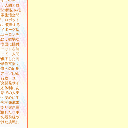
科学，心理
り，人間とロ
分野の開拓を推
日常生活空間
が，ロボット
，身体に装着する
サイボーグ型
ニューロンを
際に，微弱な
膚表面に貼付
ユニットを制
よって，人間
が低下した高
や動作支援，
分野への応用
スーツHAL
・行政・ユー
研究開発サイ
える体制にあ
生活での人支
全・安心に生
研究開発成果
であり健康長
駆使したロボ
その最前線や
むけた挑戦に