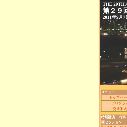
THE 29TH
第２９
2011年9
メニュー
トップペ
プログラ
交通案
特別講演・ 行事
画セッション