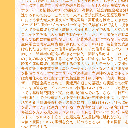
として，IT技術，ロボット工学，脳・神経科学，生理学，行動
学，法学，倫理学，感性学を融合複合した新しい研究領域であ
ボット(RT)と情報技術(IT)の機能的，有機的，社会的融合複合
進するものである．これまで，人々と密接に関わる医療現場や
における最先端人支援技術の研究開発・実用化を推進してきた
スーツHAL (Hybrid Assistive Limb)はその先駆的成果であり
ことで身体機能を支援・増幅・拡張することができる世界初の
ロボットである．人が筋肉を動かそうとしたとき，脳から運動
介して筋肉に神経信号が伝わり，筋骨格系が動作するが，その
生体電位信号が皮膚表面に漏れ出てくる．HALは，装着者の皮
けられたセンサでこの信号を読み取り，その信号を基にパワー
御して，装着者の筋肉の動きと一体的に関節を動かす．これに
の手足の動きを支援することができる．HALを用いると，筋力
齢者や運動機能に障碍を有する患者のリハビリテーション支援
介護支援，重作業支援，エンターテインメントなどさまざまな
を期待できる．すでに世界トップの実績と先進性を誇るロボット
は実用化のために産学官民の新連携の体制，即ち，病院・施設
ザー・関連企業とともに，実運用を通して基礎から実際までの
クルを加速させ，イノベーション技術のスパイラルアップが行
って，基礎研究開発・実用化運用が進んでいる．さらに，日常
援技術として今後重要となる安全技術の研究開発を推進し，安
活できる「健康長寿社会」の創造に向けた挑戦を行い，社会に
を還元することに注力している．本講演では，新しい研究分野
寿社会を支える最先端テクノロジーである【サイバニクス】を
ットスーツHALを中心とした最先端人支援技術に触れながら，
今後の展開について事例を交えて述べるとともに，未来開拓に
ついて言及する．