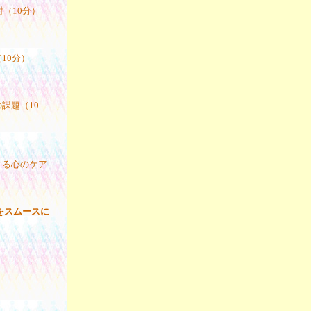
（10分）
10分）
課題（10
する心のケア
術をスムースに