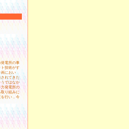
力発電所の事
ット技術がす
計画におい
発されてきた
そうではなか
子力発電所の
る取り組みに
証を行い，今