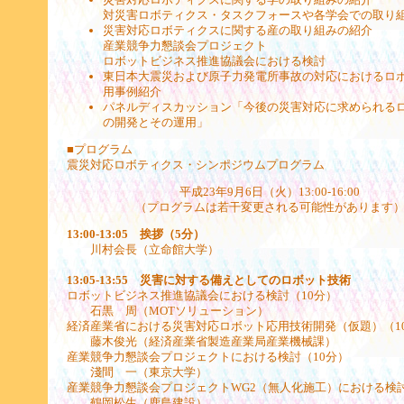
対災害ロボティクス・タスクフォースや各学会での取り
災害対応ロボティクスに関する産の取り組みの紹介
産業競争力懇談会プロジェクト
ロボットビジネス推進協議会における検討
東日本大震災および原子力発電所事故の対応におけるロ
用事例紹介
パネルディスカッション「今後の災害対応に求められる
の開発とその運用」
■プログラム
震災対応ロボティクス・シンポジウムプログラム
平成23年9月6日（火）13:00-16:00
（プログラムは若干変更される可能性があります
13:00-13:05 挨拶（5分）
川村会長（立命館大学）
13:05-13:55 災害に対する備えとしてのロボット技術
ロボットビジネス推進協議会における検討（10分）
石黒 周（MOTソリューション）
経済産業省における災害対応ロボット応用技術開発（仮題）（1
藤木俊光（経済産業省製造産業局産業機械課）
産業競争力懇談会プロジェクトにおける検討（10分）
淺間 一（東京大学）
産業競争力懇談会プロジェクトWG2（無人化施工）における検討
鶴岡松生（鹿島建設）