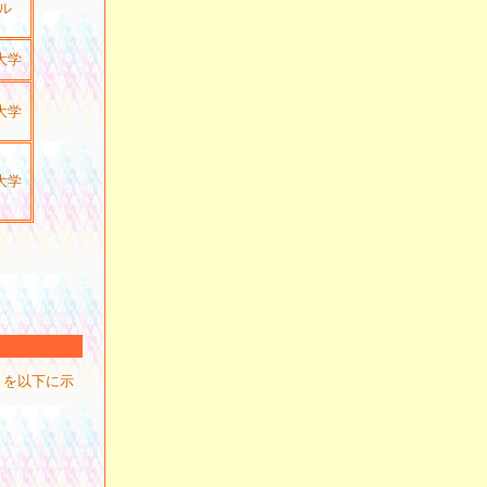
ビル
大学
大学
大学
）を以下に示