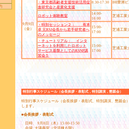
・東京都高齢者支援技術活用促
8:30-17:30
IHI豊洲
約
進研究会と産業化支援
14:00-
ロボット体験教室
芝浦工業
16:00
9月9日
・特別セッション２： 有本
15:00-
（金）
卓 元RSJ会長から若手研究者へ
芝浦工業
17:00
のメッセージ
・チュートリアル： インタ
ーネットを利用したロボット
15:00-
芝浦工業
サービス基盤としてのRSNP講
17:00
習会５
特別行事スケジュール（会長挨拶・表彰式，特別講演，懇親会）
特別行事スケジュール（会長挨拶・表彰式、特別講演、懇親会
します。
■会長挨拶・表彰式
日時: 9月8日（木）15:00-15:50
会場: 大講義室（交流棟６階）