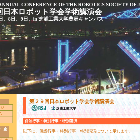
 ANNUAL CONFERENCE OF THE ROBOTICS SOCIETY OF 
回日本ロボット学会学術講演会
月7日、8日、9日、in 芝浦工業大学豊洲キャンパス
第２９回日本ロボット学会学術講演会
ージ
ム
内
併催行事・特別行事・特別講演
・ 企
以下に、併設行事・特別行事・特別講演について示します。