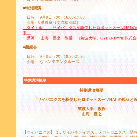
■特別講演
日時: 9月8日（木）16:00-17:00
会場: 大講義室（交流棟６階）
タイトル: 「サイバニクスを駆使したロボットスーツHALの
来」
講師: 山海 嘉之 教授 （筑波大学、CYBERDYNE株式会社
■懇親会
日時: 9月8日（木）18:30-21:30
会場: ヴァンテアンクルーズ
特別講演概要
特別講演概要
「サイバニクスを駆使したロボットスーツHALの現状と
筑波大学 教授
山海 嘉之
【サイバニクス】は，サイバネティクス，メカトロニクス，情