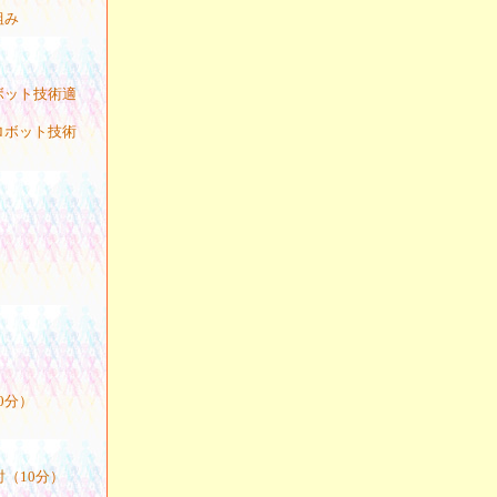
組み
ボット技術適
ロボット技術
）
0分）
（10分）