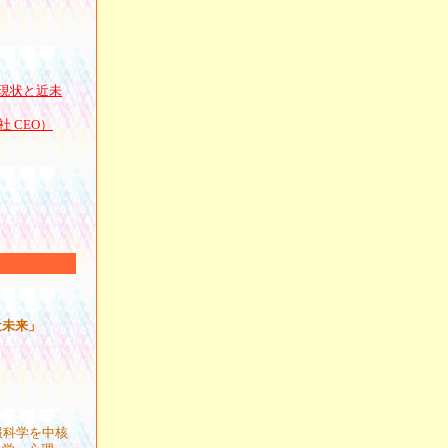
現状と近未
 CEO）
近未来」
報科学を中核