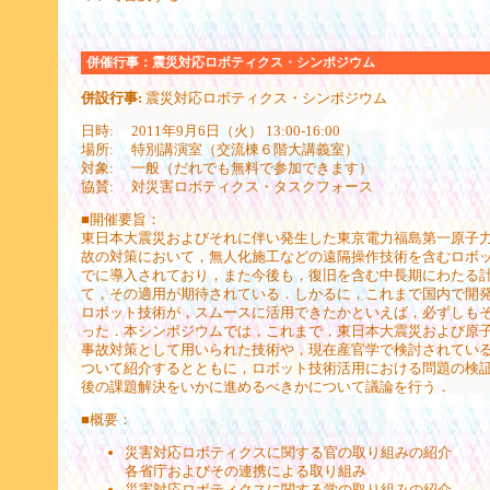
併催行事：
震災対応ロボティクス・シンポジウム
併設行事:
震災対応ロボティクス・シンポジウム
日時: 2011年9月6日（火） 13:00-16:00
場所: 特別講演室（交流棟６階大講義室）
対象: 一般（だれでも無料で参加できます）
協賛: 対災害ロボティクス・タスクフォース
■開催要旨：
東日本大震災およびそれに伴い発生した東京電力福島第一原子
故の対策において，無人化施工などの遠隔操作技術を含むロボ
でに導入されており，また今後も，復旧を含む中長期にわたる
て，その適用が期待されている．しかるに，これまで国内で開
ロボット技術が，スムースに活用できたかといえば，必ずしも
った．本シンポジウムでは，これまで，東日本大震災および原
事故対策として用いられた技術や，現在産官学で検討されてい
ついて紹介するとともに，ロボット技術活用における問題の検
後の課題解決をいかに進めるべきかについて議論を行う．
■概要：
災害対応ロボティクスに関する官の取り組みの紹介
各省庁およびその連携による取り組み
災害対応ロボティクスに関する学の取り組みの紹介