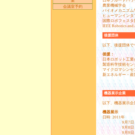
日本フルードパワ
業
農業機械学会
会議室予約
バイオメカニズム
ヒューマンインタ
国際ロボフェスタ
IEEE Robotics and 
後援団体
以下、後援団体で
後援：
日本ロボット工業
製造科学技術セン
マイクロマシンセ
新エネルギー・産
機器展示企業
以下、機器展示企
機器展示
日時: 2011年
9月7日（水）10
9月8日（木）9
9月9日（金）9