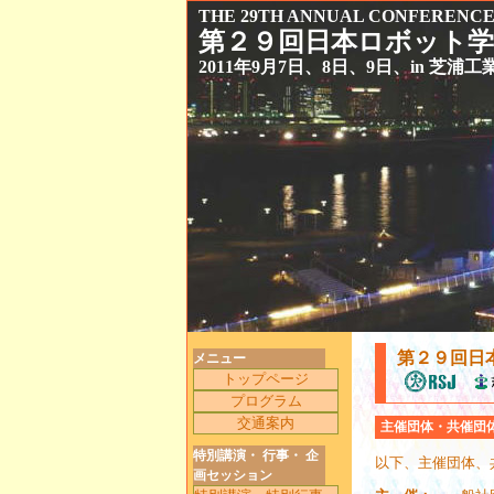
THE 29TH ANNUAL CONFERENCE 
第２９回日本ロボット学
2011年9月7日、8日、9日、in 芝
第２９回日
メニュー
トップページ
プログラム
交通案内
主催団体・共催団
特別講演・ 行事・ 企
以下、主催団体、
画セッション