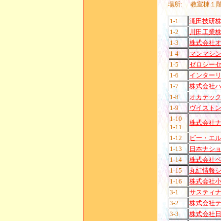
場所: 教室棟１
1-1
滝田技研
1-2
川田工業
1-3
株式会社
1-4
マンマシ
1-5
ゼロシー
1-6
インター
1-7
株式会社
1-8
オカテッ
1-9
ヴイスト
1-10
株式会社
1-11
1-12
ビー・エ
1-13
日本ナシ
1-14
株式会社
1-15
丸紅情報
1-16
株式会社
3-1
サスティナ
3-2
株式会社
3-3
株式会社