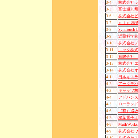
3-4
株式会社
3-5
富士通九
3-6
株式会社
3-7
ｓｉｄ 株
3-8
SynTouch 
3-9
近藤科学
3-10
株式会社
3-11
ニッタ株
3-12
有限会社
3-13
株式会社
3-14
株式会社
4-1
日本キス
4-2
アークデ
4-3
キャッツ
4-4
アドバン
4-5
ローランド
4-6
（有）追
4-7
双葉電子
4-8
MathWorks
4-9
株式会社
4-10
株式会社