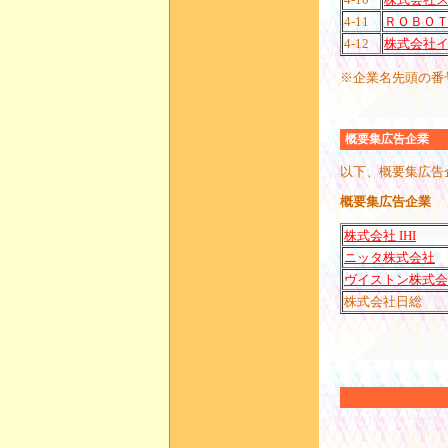
4-11
ＲＯＢＯ
4-12
株式会社
※企業名先頭の番
概要集広告企業
以下、概要集広告
概要集広告企業
株式会社 IHI
ニッタ株式会社
ヴイストン株式会
株式会社日総