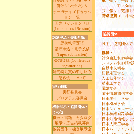
主 催：
一般社
特別講演・特別行事・
The Robotics S
併催シンポジウム
共 催：
芝浦工
オーガナイズドセッシ
特別協賛：
株式会
ョン一覧
国際セッション企画
(International Session)
協賛団体
講演申込・参加登録
原稿執筆要領
以下、協賛団体で
講演申込・電子投稿
協賛：
(Paper submission)
計測自動制御学会
参加登録 (Conference
システム制御情報
registration)
自動車技術会
研究奨励賞の申し込み
情報処理学会
懇親会について
人工知能学会
精密工学会
実行組織
電気学会
実行委員会
電子情報通信学会
プログラム委員会
日本感性工学会
日本機械学会
機器展示・協賛団体・
日本シミュレーシ
その他
日本神経回路学会
機器・書籍・カタログ
日本知能情報ファ
展示・広告掲載募集
日本人間工学会
日本バーチャルリ
協賛団体・機器展示企