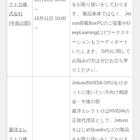
クトロ株
をお取り扱いをしておりま
～
式会社
す。 製品単体ではなく、Jet
10月11日 10:00
(午前の部)
son搭載BoxPCのご提案やD
～
eepLearningむけワークステ
ーションもコーディネート
いたします。 GPUに関して
お悩みの方はぜひお立ち寄
りください。
Jetson/NVIDIA GPUをロボ
ットに使いたい方向け相談
会：午後の部
菱洋エレクトロはNVIDIAの
正規代理店として、Jetson
菱洋エレ
をはじめQuadroなどの製品
クトロ株
をお取り扱いをしておりま