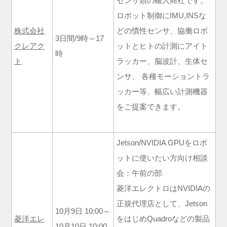
センサ類の輸入商社です。
ロボット制御にIMU,INSな
株式会社
どの慣性センサ、協働ロボ
3日間/9時～17
クレアク
ットとヒトの計測にアイト
時
ト
ラッカー、脳波計、生体セ
ンサ、 各種モーショントラ
ッカー等、幅広い計測機器
をご提案できます。
Jetson/NVIDIA GPUをロボ
ットに使いたい方向け相談
会：午前の部
菱洋エレクトロはNVIDIAの
正規代理店として、Jetson
10月9日 10:00～
菱洋エレ
をはじめQuadroなどの製品
10月10日 10:00