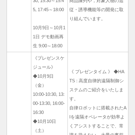
30, 15:30～15:4
商品陳列や，対象人物の追
5, 17:45～18:00
従・誘導機能等の開発に取
り組んでいます。
10月9日～10月1
1日 デモ動画再
生 9:00～18:00
《プレゼンスケ
ジュール》
《 プレゼンタイム 》 ◆HA
◆10月9日
TS : 高度自律的遠隔制御シ
（金）
ステムのご紹介をいたしま
10:00-10:30, 13:
す。
00-13:30, 16:00-
自律ロボットに搭載されたA
16:30
Iを遠隔オペレータが効率よ
◆10月10日
くアシストすることで、常
（土）
識を扱えない、大量の事前