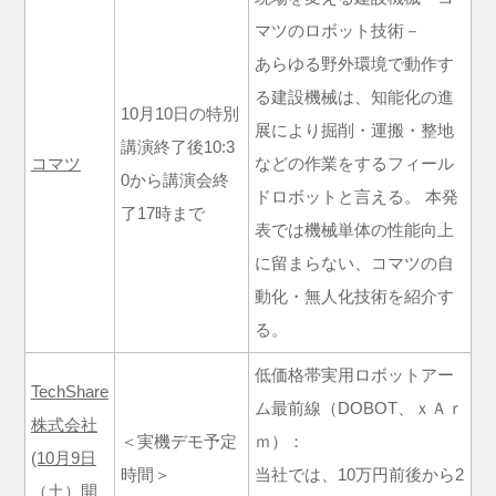
マツのロボット技術－
あらゆる野外環境で動作す
る建設機械は、知能化の進
10月10日の特別
展により掘削・運搬・整地
講演終了後10:3
コマツ
などの作業をするフィール
0から講演会終
ドロボットと言える。 本発
了17時まで
表では機械単体の性能向上
に留まらない、コマツの自
動化・無人化技術を紹介す
る。
低価格帯実用ロボットアー
TechShare
ム最前線（DOBOT、ｘＡｒ
株式会社
＜実機デモ予定
ｍ）：
(10月9日
時間＞
当社では、10万円前後から2
（土）開