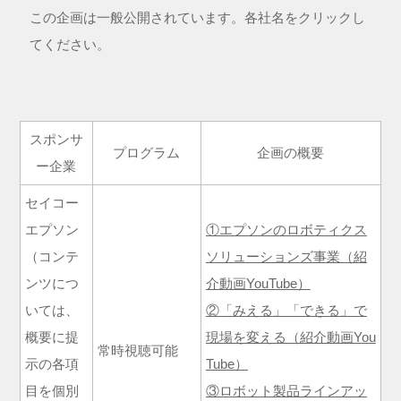
この企画は一般公開されています。各社名をクリックし
てください。
スポンサ
プログラム
企画の概要
ー企業
セイコー
エプソン
①エプソンのロボティクス
（コンテ
ソリューションズ事業（紹
ンツにつ
介動画YouTube）
いては、
②「みえる」「できる」で
概要に提
現場を変える（紹介動画You
常時視聴可能
示の各項
Tube）
目を個別
③ロボット製品ラインアッ