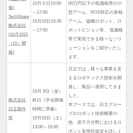
10月９日10:00
00万円以下の低価格帯の小
催)
～17:00
型アーム、ROS対応の多軸
TechShare
10月10日10:30
アーム、協働ロボット、ロ
株式会社
～17:00
ボットビジョン等、 低価格
(10月10日
帯で実現できる様々なソリ
（日）開
ューションをご紹介いたし
催)
ます。
日立では，様々な事業を支
えるロボティクス技術を開
発し、製品へ適用してきま
10月 9日（金）
した。
株式会社
終日（学会開催
本ブースでは、日立グルー
日立製作
時間に準拠）
プのロボット技術概要の
所
10月10日（土）
他、原子力分野におけるロ
13:00～15:00
ボット実用化状況を詳しく