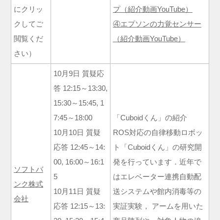
にクリッ
プ（紹介動画YouTube）
クしてご
④エプソンの力覚センサー
閲覧くだ
（紹介動画YouTube）
さい）
10月9日 質疑応
答 12:15～13:30,
15:30～15:45, 1
7:45～18:00
「Cuboidくん」の紹介
10月10日 質疑
ROS対応の自律移動ロボッ
応答 12:45～14:
ト「Cuboidくん」の研究開
00, 16:00～16:1
発を行っています．近年で
ソフトバ
5
はエレベーター連携自動配
ンク株式
10月11日 質疑
送システムや館内消毒等の
会社
応答 12:15～13:
実証実験， アームを用いた