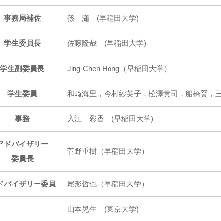
事務局補佐
孫 瀟 (早稲田大学)
学生委員長
佐藤隆哉 (早稲田大学)
学生副委員長
Jing-Chen Hong（早稲田大学）
学生委員
和﨑海里，今村紗英子，松澤貴司，船橋賢，
事務
入江 彩香 (早稲田大学)
アドバイザリー
菅野重樹（早稲田大学）
委員長
ドバイザリー委員
尾形哲也（早稲田大学）
山本晃生 (東京大学)