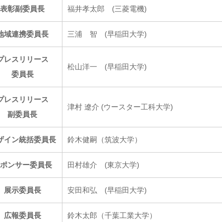
表彰副委員長
福井孝太郎 (三菱電機)
地域連携委員長
三浦 智 (早稲田大学)
プレスリリース
松山洋一 (早稲田大学)
委員長
プレスリリース
津村 遼介 (ウースター工科大学)
副委員長
ザイン統括委員長
鈴木健嗣（筑波大学）
スポンサー委員長
田村雄介 (東京大学)
展示委員長
安田和弘 (早稲田大学)
広報委員長
鈴木太郎（千葉工業大学）