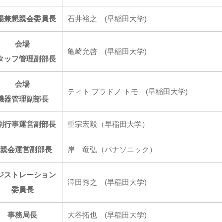
場兼懇親会委員長
石井裕之 (早稲田大学)
会場
亀崎允啓 (早稲田大学)
タッフ管理副部長
会場
ティト プラドノ トモ (早稲田大学)
機器管理副部長
別行事運営副部長
重宗宏毅（早稲田大学）
懇親会運営副部長
岸 竜弘（パナソニック）
ジストレーション
澤田秀之 (早稲田大学)
委員長
事務局長
大谷拓也 (早稲田大学)