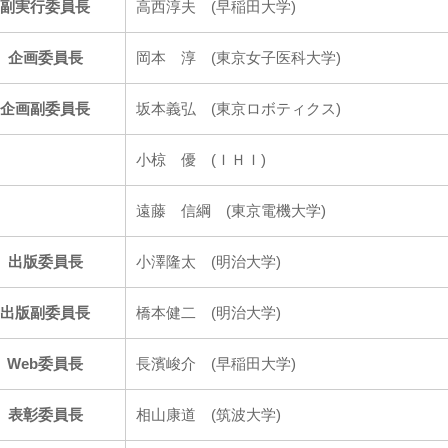
副実行委員長
高西淳夫 (早稲田大学)
企画委員長
岡本 淳 (東京女子医科大学)
企画副委員長
坂本義弘 (東京ロボティクス)
小椋 優 (ＩＨＩ)
遠藤 信綱 (東京電機大学)
出版委員長
小澤隆太 (明治大学)
出版副委員長
橋本健二 (明治大学)
Web委員長
長濱峻介 (早稲田大学)
表彰委員長
相山康道 (筑波大学)