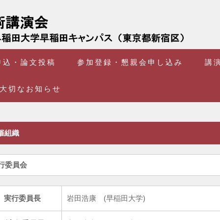
申込・論文投稿
参加登録・懇親会申し込み
講
大切なお知らせ
開催組織
実行委員会
実行委員長
岩田浩康 (早稲田大学)