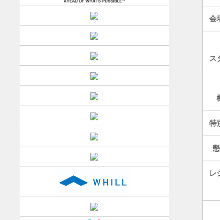
会
ス
特
レ